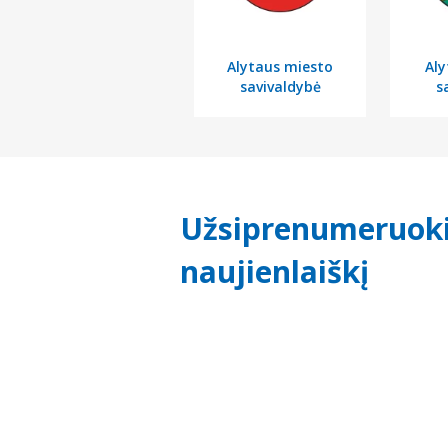
Alytaus miesto
Aly
savivaldybė
s
Užsiprenumeruok
naujienlaiškį