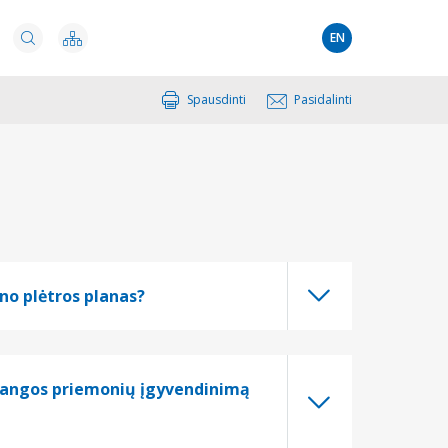
EN
Spausdinti
Pasidalinti
no plėtros planas?
ažangos priemonių įgyvendinimą