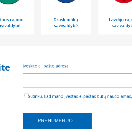
taus rajono
Druskininkų
Lazdijų ra
avivaldybė
savivaldybė
savivaldy
ite
Įveskite el. pašto adresą
Sutinku, kad mano įvestas el.paštas būtų naudojamas, 