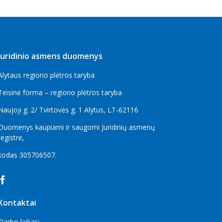
Juridinio asmens duomenys
Alytaus regiono plėtros taryba
Teisinė forma – regiono plėtros taryba
Naujoji g. 2/ Tvirtovės g. 1 Alytus, LT-62116
Duomenys kaupiami ir saugomi Juridinių asmenų
registre,
kodas
305706507
.
Kontaktai
Darbo laikas: