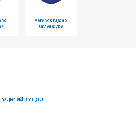
jono
Varėnos rajono
bė
savivaldybė
naujienlaiškiams gauti.