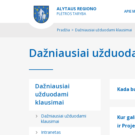
ALYTAUS REGIONO
APIE 
PLĖTROS TARYBA
Pradžia
>
Dažniausiai užduodami klausimai
Dažniausiai užduod
Dažniausiai
Kada bu
užduodami
klausimai
Dažniausiai užduodami
Kur gal
klausimai
ir Proj
Intranetas