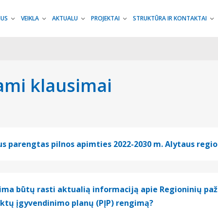
MUS
VEIKLA
AKTUALU
PROJEKTAI
STRUKTŪRA IR KONTAKTAI
ami klausimai
s parengtas pilnos apimties 2022-2030 m. Alytaus regio
ima būtų rasti aktualią informaciją apie Regioninių p
ektų įgyvendinimo planų (PĮP) rengimą?