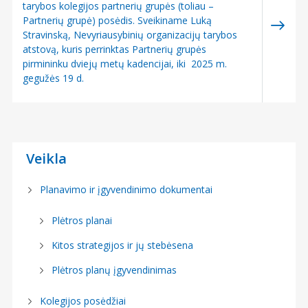
tarybos kolegijos partnerių grupės (toliau –
2024
KVIETIMAI TEIKTI PARAIŠKAS
Partnerių grupė) posėdis. Sveikiname Luką
Stravinską, Nevyriausybinių organizacijų tarybos
2023
MOKYMAI
atstovą, kuris perrinktas Partnerių grupės
2022
pirmininku dviejų metų kadencijai, iki 2025 m.
PARTNERIŲ GRUPĖS POSĖDŽIAI
gegužės 19 d.
PASITARIMAI
PRISTATYMAI
RENGINIAI
Veikla
SUSITARIMAI
Planavimo ir įgyvendinimo dokumentai
SUSITIKIMAI
SVEIKINIMAI
Plėtros planai
VISUOTINIO DALYVIŲ SUSIRINKIMO POSĖDŽIAI
Kitos strategijos ir jų stebėsena
Plėtros planų įgyvendinimas
Kolegijos posėdžiai