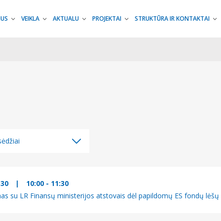
MUS
VEIKLA
AKTUALU
PROJEKTAI
STRUKTŪRA IR KONTAKTAI
ėdžiai
ėdžiai
džiai
-30
|
10:00 - 11:30
mas su LR Finansų ministerijos atstovais dėl papildomų ES fondų lėšų