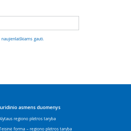
naujienlaiškiams gauti.
Juridinio asmens duomenys
Alytaus regiono plėtros taryba
Teisinė forma – regiono plėtros taryba