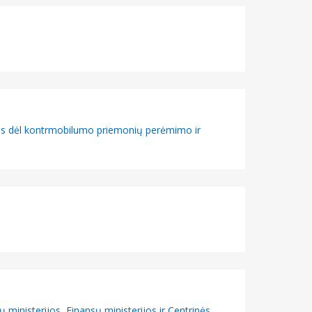
ais dėl kontrmobilumo priemonių perėmimo ir
 ministerijos, Finansų ministerijos ir Centrinės