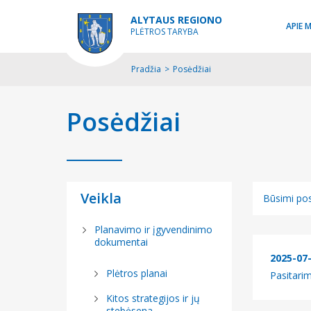
ALYTAUS REGIONO
APIE 
PLĖTROS TARYBA
Pradžia
>
Posėdžiai
Posėdžiai
Veikla
Būsimi pos
Būsimi pos
Planavimo ir įgyvendinimo
dokumentai
Įvykę posė
2025-07
Plėtros planai
Pasitari
Kitos strategijos ir jų
stebėsena