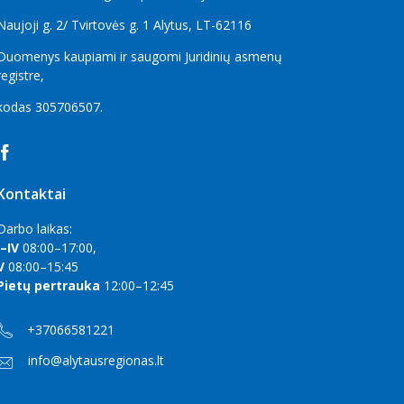
Naujoji g. 2/ Tvirtovės g. 1 Alytus, LT-62116
Duomenys kaupiami ir saugomi Juridinių asmenų
registre,
kodas
305706507
.
Kontaktai
Darbo laikas:
I–IV
08:00–17:00,
V
08:00–15:45
Pietų pertrauka
12:00–12:45
+37066581221
info@alytausregionas.lt