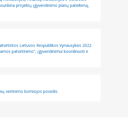
psunkina projektų įgyvendinimo planų pateikimą,
tvirtintos Lietuvos Respublikos Vyriausybės 2022
mos patvirtinimo“, įgyvendinimui koordinuoti ir
nių vertinimo komisijos posėdis.