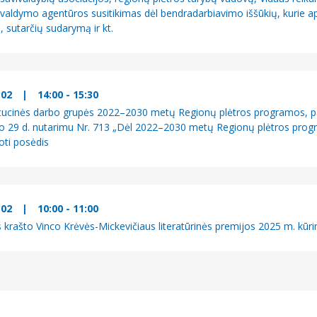
 valdymo agentūros susitikimas dėl bendradarbiavimo iššūkių, kurie a
, sutarčių sudarymą ir kt.
-02
|
14:00 - 15:30
itucinės darbo grupės 2022–2030 metų Regionų plėtros programos, pa
lio 29 d. nutarimu Nr. 713 „Dėl 2022–2030 metų Regionų plėtros progra
oti posėdis
-02
|
10:00 - 11:00
krašto Vinco Krėvės-Mickevičiaus literatūrinės premijos 2025 m. kūri