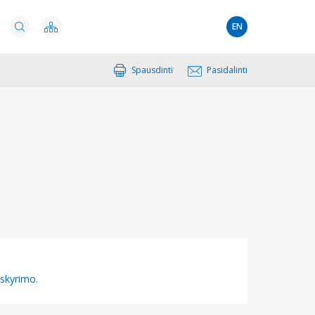
EN
Spausdinti
Pasidalinti
 skyrimo.