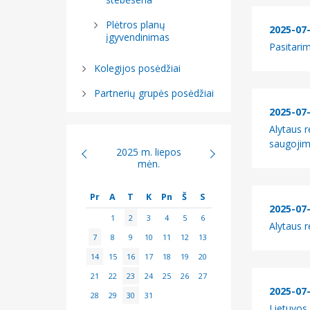
Plėtros planų
2025-07
įgyvendinimas
Pasitari
Kolegijos posėdžiai
Partnerių grupės posėdžiai
2025-07
Alytaus 
saugojim
2025 m. liepos
mėn.
Pr
A
T
K
Pn
Š
S
2025-07
1
2
3
4
5
6
Alytaus 
7
8
9
10
11
12
13
14
15
16
17
18
19
20
21
22
23
24
25
26
27
2025-07
28
29
30
31
Lietuvos 