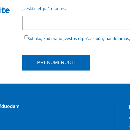
ite
Įveskite el. pašto adresą
Sutinku, kad mano įvestas el.paštas būtų naudojamas, 
užduodami