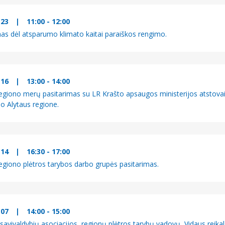
-23
|
11:00 - 12:00
mas dėl atsparumo klimato kaitai paraiškos rengimo.
-16
|
13:00 - 14:00
regiono merų pasitarimas su LR Krašto apsaugos ministerijos atstov
o Alytaus regione.
-14
|
16:30 - 17:00
regiono plėtros tarybos darbo grupės pasitarimas.
-07
|
14:00 - 15:00
savivaldybių asociacijos, regionų plėtros tarybų vadovų, Vidaus reikalų