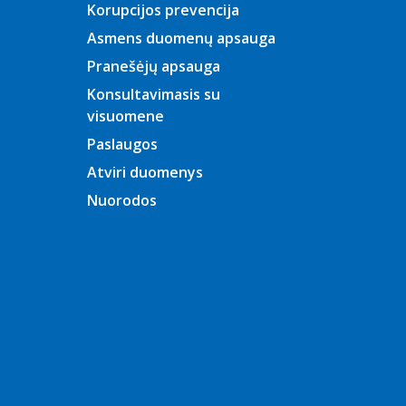
Korupcijos prevencija
2025 m.
balandžio
Asmens duomenų apsauga
mėn.
Pranešėjų apsauga
2025 m. kovo
mėn.
Konsultavimasis su
2025 m.
visuomene
vasario mėn.
Paslaugos
2025 m.
sausio mėn.
Atviri duomenys
2024 m.
Nuorodos
gruodžio
mėn.
2024 m.
lapkričio mėn.
2024 m. spalio
mėn.
2024 m.
rugsėjo mėn.
2024 m.
rugpjūčio
mėn.