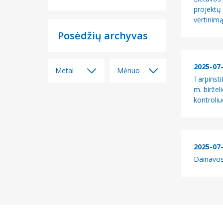
projektų
vertinimą
Posėdžių archyvas
2025-07
Metai
Mėnuo
Tarpinst
m. birže
Visi
Visi
kontroliu
2026
2026 m.
birželio mėn.
2025
2026 m.
gegužės mėn.
2024
2025-07
2026 m.
2023
Dainavos 
balandžio
mėn.
2022
2026 m. kovo
mėn.
2026 m.
vasario mėn.