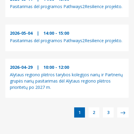
Pasitarimas dėl programos Pathways2Resilience projekto.
2026-05-04
|
14:00 - 15:00
Pasitarimas dėl programos Pathways2Resilience projekto.
2026-04-29
|
10:00 - 12:00
Alytaus regiono plėtros tarybos kolegijos narių ir Partnerių
grupės narių pasitarimas dėl Alytaus regiono plėtros
prioritetų po 2027 m.
Į
1
2
3
r