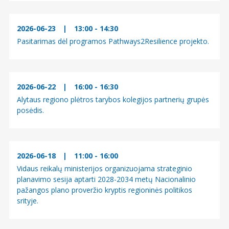
ų
p
2026-06-23
|
13:00 - 14:30
Pasitarimas dėl programos Pathways2Resilience projekto.
u
s
2026-06-22
|
16:00 - 16:30
l
Alytaus regiono plėtros tarybos kolegijos partnerių grupės
a
posėdis.
p
i
2026-06-18
|
11:00 - 16:00
Vidaus reikalų ministerijos organizuojama strateginio
a
planavimo sesija aptarti 2028-2034 metų Nacionalinio
pažangos plano proveržio kryptis regioninės politikos
v
srityje.
i