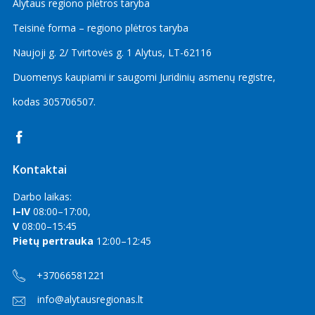
Alytaus regiono plėtros taryba
2024 m. gruodžio mėn.
Teisinė forma – regiono plėtros taryba
2024 m. lapkričio mėn.
Naujoji g. 2/ Tvirtovės g. 1 Alytus, LT-62116
2024 m. spalio mėn.
Duomenys kaupiami ir saugomi Juridinių asmenų registre,
2024 m. rugsėjo mėn.
kodas
305706507
.
2024 m. rugpjūčio mėn.
2024 m. liepos mėn.
2024 m. birželio mėn.
Kontaktai
2024 m. gegužės mėn.
2024 m. balandžio mėn.
Darbo laikas:
I–IV
08:00–17:00,
2024 m. kovo mėn.
V
08:00–15:45
2024 m. vasario mėn.
Pietų pertrauka
12:00–12:45
2024 m. sausio mėn.
+37066581221
2023 m. gruodžio mėn.
info@alytausregionas.lt
2023 m. lapkričio mėn.