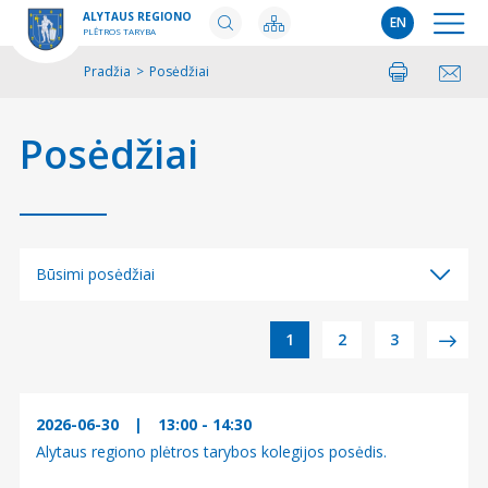
ALYTAUS REGIONO
EN
PLĖTROS TARYBA
Pradžia
>
Posėdžiai
Spausdinti
Pasidalinti
Posėdžiai
Būsimi posėdžiai
Būsimi posėdžiai
Į
1
2
3
Įvykę posėdžiai
r
a
2026-06-30
|
13:00 - 14:30
Alytaus regiono plėtros tarybos kolegijos posėdis.
š