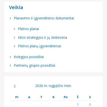
a
Veikla
š
ų
Planavimo ir įgyvendinimo dokumentai
p
Plėtros planai
u
Kitos strategijos ir jų stebėsena
Plėtros planų įgyvendinimas
s
l
Kolegijos posėdžiai
Partnerių grupės posėdžiai
a
p
i
2026 m. rugpjūčio mėn.
a
Pr
A
T
K
Pn
Š
S
v
1
2