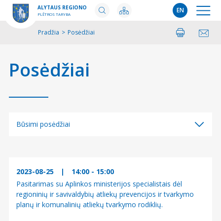
ALYTAUS REGIONO
EN
PLĖTROS TARYBA
Pradžia
>
Posėdžiai
Spausdinti
Pasidalinti
Posėdžiai
Būsimi posėdžiai
Būsimi posėdžiai
Įvykę posėdžiai
2023-08-25
|
14:00 - 15:00
Pasitarimas su Aplinkos ministerijos specialistais dėl
regioninių ir savivaldybių atliekų prevencijos ir tvarkymo
planų ir komunalinių atliekų tvarkymo rodiklių.