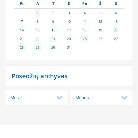
Pr
A
T
K
Pn
Š
S
1
2
3
4
5
6
7
8
9
10
11
12
13
14
15
16
17
18
19
20
21
22
23
24
25
26
27
28
29
30
31
Posėdžių archyvas
Metai
Mėnuo
Visi
Visi
2026
2026 m. birželio mėn.
2025
2026 m. gegužės mėn.