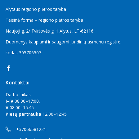
2025 m. sausio mėn.
Alytaus regiono plėtros taryba
2024 m. gruodžio mėn.
Teisinė forma – regiono plėtros taryba
2024 m. lapkričio mėn.
Naujoji g. 2/ Tvirtovės g. 1 Alytus, LT-62116
2024 m. spalio mėn.
Duomenys kaupiami ir saugomi Juridinių asmenų registre,
2024 m. rugsėjo mėn.
kodas
305706507
.
2024 m. rugpjūčio mėn.
2024 m. liepos mėn.
2024 m. birželio mėn.
Kontaktai
2024 m. gegužės mėn.
2024 m. balandžio mėn.
Darbo laikas:
I–IV
08:00–17:00,
2024 m. kovo mėn.
V
08:00–15:45
2024 m. vasario mėn.
Pietų pertrauka
12:00–12:45
2024 m. sausio mėn.
+37066581221
2023 m. gruodžio mėn.