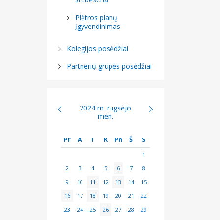
Plėtros planų
įgyvendinimas
Kolegijos posėdžiai
Partnerių grupės posėdžiai
2024 m. rugsėjo
mėn.
Pr
A
T
K
Pn
Š
S
1
2
3
4
5
6
7
8
9
10
11
12
13
14
15
16
17
18
19
20
21
22
23
24
25
26
27
28
29