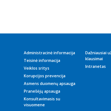
vasario mėn.
2026 m.
sausio mėn.
2025 m.
gruodžio
mėn.
2025 m.
lapkričio mėn.
2025 m. spalio
mėn.
Administracinė informacija
Dažniausiai 
klausimai
2025 m.
Teisinė informacija
rugsėjo mėn.
Intranetas
Veiklos sritys
2025 m.
rugpjūčio
Korupcijos prevencija
mėn.
Asmens duomenų apsauga
2025 m.
liepos mėn.
Pranešėjų apsauga
2025 m.
Konsultavimasis su
birželio mėn.
visuomene
2025 m.