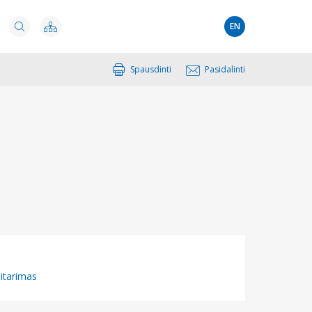
EN
Spausdinti
Pasidalinti
sitarimas