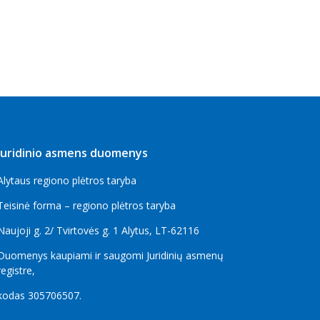
Juridinio asmens duomenys
Alytaus regiono plėtros taryba
Teisinė forma – regiono plėtros taryba
Naujoji g. 2/ Tvirtovės g. 1 Alytus, LT-62116
Duomenys kaupiami ir saugomi Juridinių asmenų
registre,
kodas
305706507
.