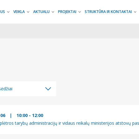
MUS
VEIKLA
AKTUALU
PROJEKTAI
STRUKTŪRA IR KONTAKTAI
ėdžiai
ėdžiai
džiai
-06
|
10:00 - 12:00
lėtros tarybų administracijų ir vidaus reikalų ministerijos atstovų pa