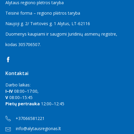
2025 m. sausio mėn.
Alytaus regiono plėtros taryba
2024 m. gruodžio mėn.
Teisinė forma – regiono plėtros taryba
2024 m. lapkričio mėn.
Naujoji g. 2/ Tvirtovės g. 1 Alytus, LT-62116
2024 m. spalio mėn.
Duomenys kaupiami ir saugomi Juridinių asmenų registre,
2024 m. rugsėjo mėn.
kodas
305706507
.
2024 m. rugpjūčio mėn.
2024 m. liepos mėn.
2024 m. birželio mėn.
Kontaktai
2024 m. gegužės mėn.
2024 m. balandžio mėn.
Darbo laikas:
I–IV
08:00–17:00,
2024 m. kovo mėn.
V
08:00–15:45
2024 m. vasario mėn.
Pietų pertrauka
12:00–12:45
2024 m. sausio mėn.
+37066581221
2023 m. gruodžio mėn.
info@alytausregionas.lt
2023 m. lapkričio mėn.