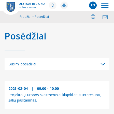
ALYTAUS REGIONO
EN
PLĖTROS TARYBA
Pradžia
>
Posėdžiai
Spausdinti
Pasidalinti
Posėdžiai
Būsimi posėdžiai
Būsimi posėdžiai
Įvykę posėdžiai
2025-02-04
|
09:00 - 10:00
Projekto „Europos skaitmeniniai klajokliai“ suinteresuotų
šalių pasitarimas.