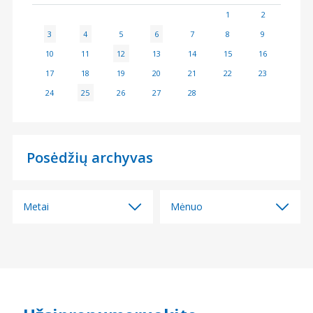
1
2
3
4
5
6
7
8
9
10
11
12
13
14
15
16
17
18
19
20
21
22
23
24
25
26
27
28
Posėdžių archyvas
Metai
Mėnuo
Visi
Visi
2026
2026 m. birželio mėn.
2025
2026 m. gegužės mėn.
2024
2026 m. balandžio mėn.