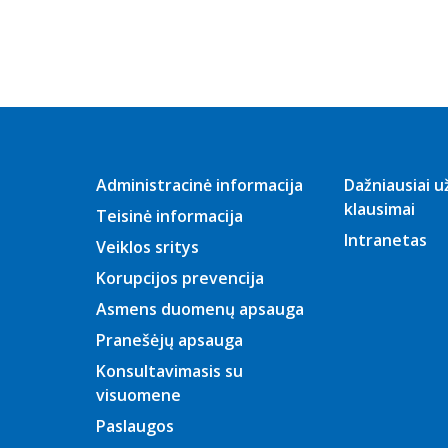
2026 m.
sausio mėn.
2025 m.
gruodžio
mėn.
2025 m.
lapkričio mėn.
2025 m. spalio
mėn.
Administracinė informacija
Dažniausiai 
klausimai
2025 m.
Teisinė informacija
rugsėjo mėn.
Intranetas
Veiklos sritys
2025 m.
rugpjūčio
Korupcijos prevencija
mėn.
Asmens duomenų apsauga
2025 m.
liepos mėn.
Pranešėjų apsauga
2025 m.
Konsultavimasis su
birželio mėn.
visuomene
2025 m.
Paslaugos
gegužės mėn.