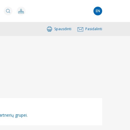
EN
Spausdinti
Pasidalinti
rtnerių grupei.