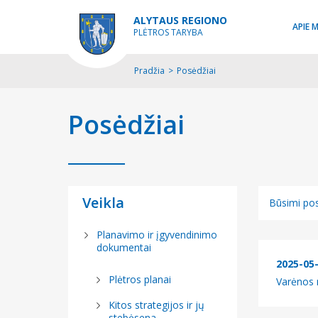
ALYTAUS REGIONO
APIE 
PLĖTROS TARYBA
Pradžia
>
Posėdžiai
Posėdžiai
Veikla
Būsimi pos
Būsimi pos
Planavimo ir įgyvendinimo
dokumentai
Įvykę posė
2025-05
Plėtros planai
Varėnos r
Kitos strategijos ir jų
stebėsena