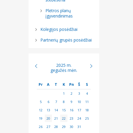
Plėtros planų
įgyvendinimas
Kolegijos posėdžiai
Partnerių grupės posėdžiai
2025 m.
gegužės mėn.
Pr
A
T
K
Pn
Š
S
1
2
3
4
5
6
7
8
9
10
11
12
13
14
15
16
17
18
19
20
21
22
23
24
25
26
27
28
29
30
31