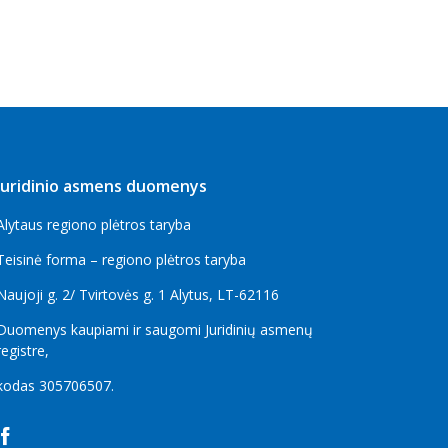
Juridinio asmens duomenys
Alytaus regiono plėtros taryba
Teisinė forma – regiono plėtros taryba
Naujoji g. 2/ Tvirtovės g. 1 Alytus, LT-62116
Duomenys kaupiami ir saugomi Juridinių asmenų
registre,
kodas
305706507
.