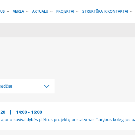
MUS
VEIKLA
AKTUALU
PROJEKTAI
STRUKTŪRA IR KONTAKTAI
ėdžiai
ėdžiai
džiai
-20
|
14:00 - 16:00
ajono savivaldybės plėtros projektų pristatymas Tarybos kolegijos pa