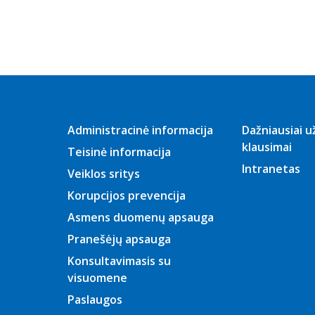
2026 m.
sausio mėn.
2025 m.
gruodžio
mėn.
2025 m.
lapkričio mėn.
2025 m. spalio
mėn.
Administracinė informacija
Dažniausiai 
klausimai
2025 m.
Teisinė informacija
rugsėjo mėn.
Intranetas
Veiklos sritys
2025 m.
rugpjūčio
Korupcijos prevencija
mėn.
Asmens duomenų apsauga
2025 m.
liepos mėn.
Pranešėjų apsauga
2025 m.
Konsultavimasis su
birželio mėn.
visuomene
2025 m.
Paslaugos
gegužės mėn.