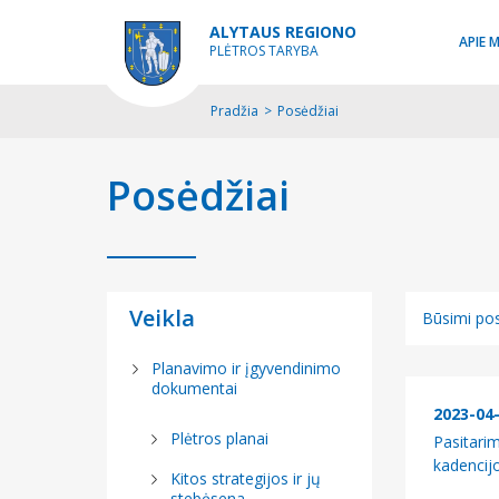
ALYTAUS REGIONO
APIE 
PLĖTROS TARYBA
Pradžia
>
Posėdžiai
Posėdžiai
Veikla
Būsimi pos
Būsimi pos
Planavimo ir įgyvendinimo
dokumentai
Įvykę posė
2023-04
Plėtros planai
Pasitari
kadencij
Kitos strategijos ir jų
stebėsena