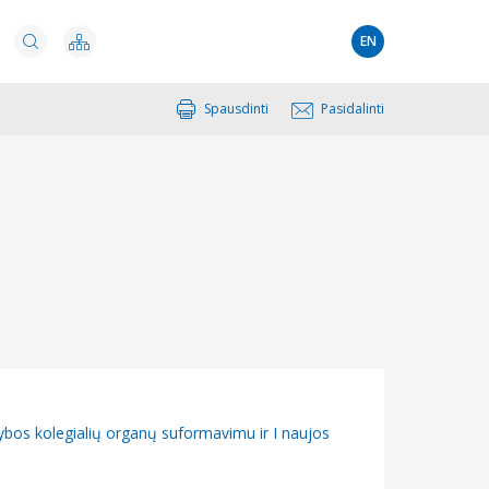
EN
Spausdinti
Pasidalinti
ybos kolegialių organų suformavimu ir I naujos