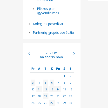
Plėtros planų
įgyvendinimas
Kolegijos posėdžiai
Partnerių grupės posėdžiai
2023 m.
balandžio mėn.
Pr
A
T
K
Pn
Š
S
1
2
3
4
5
6
7
8
9
10
11
12
13
14
15
16
17
18
19
20
21
22
23
24
25
26
27
28
29
30