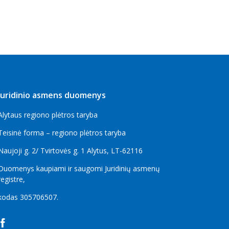
Juridinio asmens duomenys
Alytaus regiono plėtros taryba
Teisinė forma – regiono plėtros taryba
Naujoji g. 2/ Tvirtovės g. 1 Alytus, LT-62116
Duomenys kaupiami ir saugomi Juridinių asmenų
registre,
kodas
305706507
.