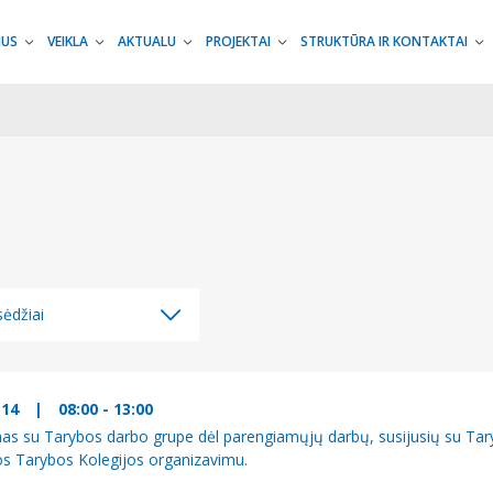
MUS
VEIKLA
AKTUALU
PROJEKTAI
STRUKTŪRA IR KONTAKTAI
ėdžiai
ėdžiai
džiai
-14
|
08:00 - 13:00
mas su Tarybos darbo grupe dėl parengiamųjų darbų, susijusių su Tar
os Tarybos Kolegijos organizavimu.