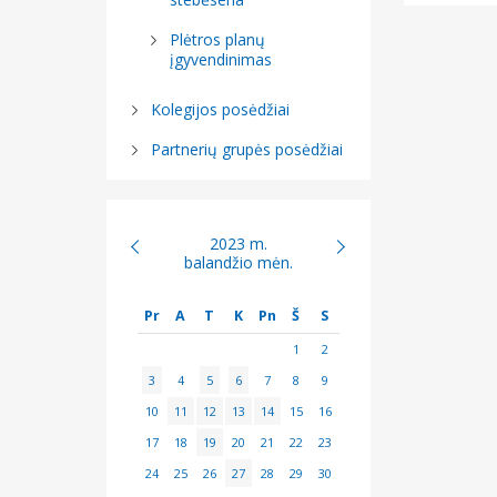
Plėtros planų
įgyvendinimas
Kolegijos posėdžiai
Partnerių grupės posėdžiai
2023 m.
balandžio mėn.
Pr
A
T
K
Pn
Š
S
1
2
3
4
5
6
7
8
9
10
11
12
13
14
15
16
17
18
19
20
21
22
23
24
25
26
27
28
29
30