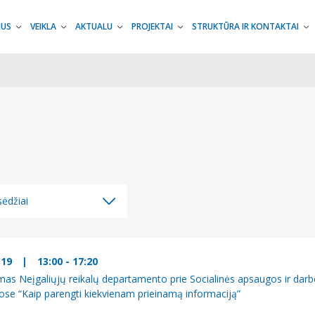
MUS
VEIKLA
AKTUALU
PROJEKTAI
STRUKTŪRA IR KONTAKTAI
ėdžiai
ėdžiai
džiai
-19
|
13:00 - 17:20
mas Neįgaliųjų reikalų departamento prie Socialinės apsaugos ir dar
e “Kaip parengti kiekvienam prieinamą informaciją”