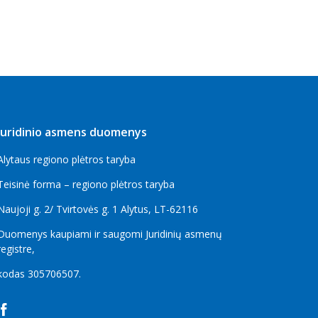
Juridinio asmens duomenys
Alytaus regiono plėtros taryba
Teisinė forma – regiono plėtros taryba
Naujoji g. 2/ Tvirtovės g. 1 Alytus, LT-62116
Duomenys kaupiami ir saugomi Juridinių asmenų
registre,
kodas
305706507
.