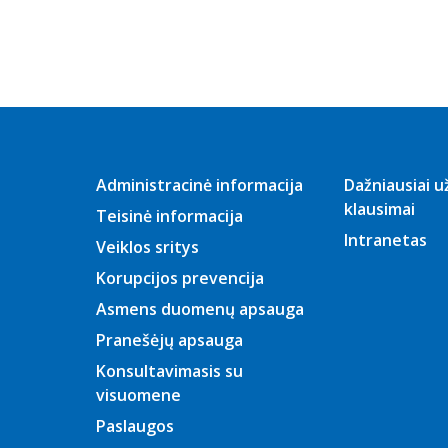
2026 m.
sausio mėn.
2025 m.
gruodžio
mėn.
2025 m.
lapkričio mėn.
2025 m. spalio
mėn.
Administracinė informacija
Dažniausiai 
klausimai
2025 m.
Teisinė informacija
rugsėjo mėn.
Intranetas
Veiklos sritys
2025 m.
rugpjūčio
Korupcijos prevencija
mėn.
Asmens duomenų apsauga
2025 m.
liepos mėn.
Pranešėjų apsauga
2025 m.
Konsultavimasis su
birželio mėn.
visuomene
2025 m.
Paslaugos
gegužės mėn.