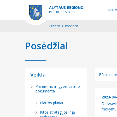
ALYTAUS REGIONO
APIE 
PLĖTROS TARYBA
Pradžia
>
Posėdžiai
Posėdžiai
Veikla
Būsimi pos
Būsimi pos
Planavimo ir įgyvendinimo
dokumentai
Įvykę posė
2023-04
Plėtros planai
Dalyvavi
mokymuos
Kitos strategijos ir jų
stebėsena